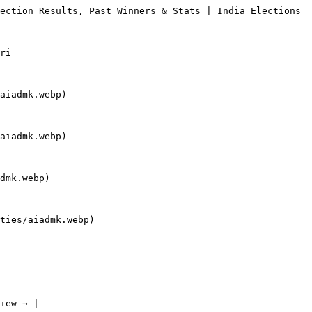
ection Results, Past Winners & Stats | India Elections

ri

aiadmk.webp)

aiadmk.webp)

dmk.webp)

ties/aiadmk.webp)

iew → |
